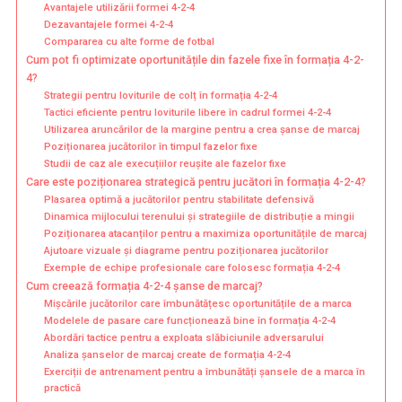
Avantajele utilizării formei 4-2-4
Dezavantajele formei 4-2-4
Compararea cu alte forme de fotbal
Cum pot fi optimizate oportunitățile din fazele fixe în formația 4-2-
4?
Strategii pentru loviturile de colț în formația 4-2-4
Tactici eficiente pentru loviturile libere în cadrul formei 4-2-4
Utilizarea aruncărilor de la margine pentru a crea șanse de marcaj
Poziționarea jucătorilor în timpul fazelor fixe
Studii de caz ale execuțiilor reușite ale fazelor fixe
Care este poziționarea strategică pentru jucători în formația 4-2-4?
Plasarea optimă a jucătorilor pentru stabilitate defensivă
Dinamica mijlocului terenului și strategiile de distribuție a mingii
Poziționarea atacanților pentru a maximiza oportunitățile de marcaj
Ajutoare vizuale și diagrame pentru poziționarea jucătorilor
Exemple de echipe profesionale care folosesc formația 4-2-4
Cum creează formația 4-2-4 șanse de marcaj?
Mișcările jucătorilor care îmbunătățesc oportunitățile de a marca
Modelele de pasare care funcționează bine în formația 4-2-4
Abordări tactice pentru a exploata slăbiciunile adversarului
Analiza șanselor de marcaj create de formația 4-2-4
Exerciții de antrenament pentru a îmbunătăți șansele de a marca în
practică