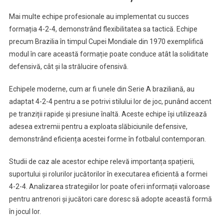
Mai multe echipe profesionale au implementat cu succes
formația 4-2-4, demonstrând flexibilitatea sa tactică. Echipe
precum Brazilia în timpul Cupei Mondiale din 1970 exemplifică
modul în care această formație poate conduce atât la soliditate
defensivă, cât și la strălucire ofensivă.
Echipele moderne, cum ar fi unele din Serie A braziliană, au
adaptat 4-2-4 pentru a se potrivi stilului lor de joc, punând accent
pe tranziții rapide și presiune înaltă. Aceste echipe își utilizează
adesea extremii pentru a exploata slăbiciunile defensive,
demonstrând eficiența acestei forme în fotbalul contemporan.
Studii de caz ale acestor echipe relevă importanța spațierii,
suportului și rolurilor jucătorilor în executarea eficientă a formei
4-2-4. Analizarea strategiilor lor poate oferi informații valoroase
pentru antrenori și jucători care doresc să adopte această formă
în jocul lor.