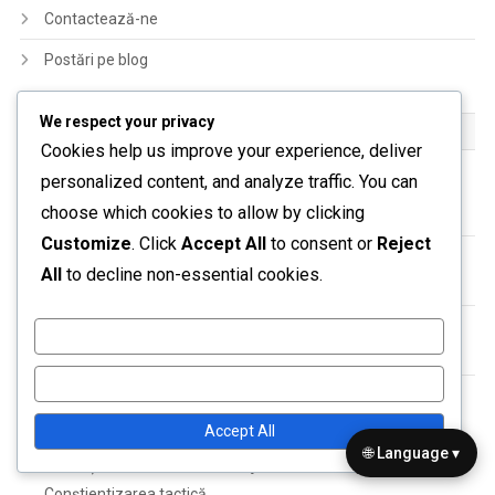
Contactează-ne
Postări pe blog
We respect your privacy
ARTICOLE RECENTE
Cookies help us improve your experience, deliver
personalized content, and analyze traffic. You can
Strategii de formare 4-2-4: Rolul extremelor, Crearea jocului
choose which cookies to allow by clicking
central, Acoperirea defensivă
Customize
. Click
Accept All
to consent or
Reject
Strategii de formare 4-2-4: responsabilități defensivă,
All
to decline non-essential cookies.
echilibru în mijlocul terenului, suport pentru atacanți
Formația 4-2-4: Evoluția rolurilor, Adaptarea la adversari,
Customize
Conștientizarea situațională
Reject All
Formația 4-2-4: Rolurile extremelor, Tehnici de centrări,
Oportunități de marcaj
Accept All
🌐 Language ▾
Formația 4-2-4: Versatilitatea jucătorilor, Adaptarea la roluri,
Conștientizarea tactică