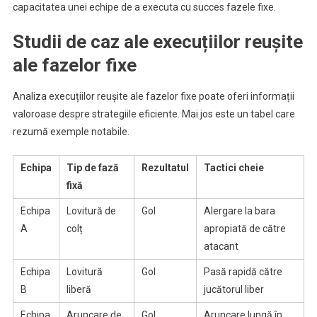
capacitatea unei echipe de a executa cu succes fazele fixe.
Studii de caz ale execuțiilor reușite
ale fazelor fixe
Analiza execuțiilor reușite ale fazelor fixe poate oferi informații
valoroase despre strategiile eficiente. Mai jos este un tabel care
rezumă exemple notabile.
Echipa
Tip de fază
Rezultatul
Tactici cheie
fixă
Echipa
Lovitură de
Gol
Alergare la bara
A
colț
apropiată de către
atacant
Echipa
Lovitură
Gol
Pasă rapidă către
B
liberă
jucătorul liber
Echipa
Aruncare de
Gol
Aruncare lungă în