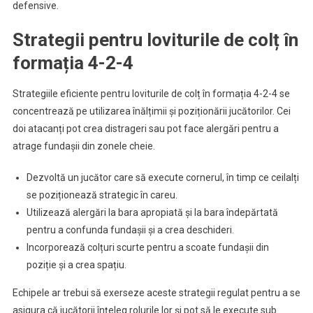
defensive.
Strategii pentru loviturile de colț în
formația 4-2-4
Strategiile eficiente pentru loviturile de colț în formația 4-2-4 se
concentrează pe utilizarea înălțimii și poziționării jucătorilor. Cei
doi atacanți pot crea distrageri sau pot face alergări pentru a
atrage fundașii din zonele cheie.
Dezvoltă un jucător care să execute cornerul, în timp ce ceilalți
se poziționează strategic în careu.
Utilizează alergări la bara apropiată și la bara îndepărtată
pentru a confunda fundașii și a crea deschideri.
Incorporează colțuri scurte pentru a scoate fundașii din
poziție și a crea spațiu.
Echipele ar trebui să exerseze aceste strategii regulat pentru a se
asigura că jucătorii înțeleg rolurile lor și pot să le execute sub