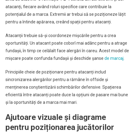
atacanți, fiecare având roluri specifice care contribuie la
potențialul de a marca. Extremii ar trebui să se poziționeze lățit
pentru a întinde apărarea, creând spații pentru atacanți.
Atacanții trebuie să-și coordoneze mișcările pentru a crea
oportunități. Un atacant poate coborî mai adânc pentru a atrage
fundașii, în timp ce celălalt face alergări în careu. Acest model de
mișcare poate confunda fundașii și deschide șanse
de marcaj
.
Principiile cheie de poziționare pentru atacanți includ
sincronizarea alergărilor pentru a rămâne în offside și
menținerea conștientizării schimbărilor defensive. Spațierea
eficientă între atacanți poate duce la opțiuni de pasare mai bune
și la oportunități de a marca mai mari.
Ajutoare vizuale și diagrame
pentru poziționarea jucătorilor