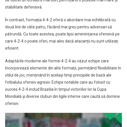
de obicei un echilibru mai bun, permițând o posesie mai mare și
stabilitate defensivă.
În contrast, formația 4-4-2 oferă o abordare mai echilibrată cu
două linii de câte patru, făcând mai greu pentru adversari să
pătrundă. Cu toate acestea, poate lipsi amenințarea ofensivă pe
care 4-2-4 o poate oferi, mai ales dacă atacanții nu sunt utilizați
eficient.
Adaptările moderne ale formei 4-2-4 au văzut echipe care
încorporează elemente din alte formații, permițând flexibilitate în
stilul de joc, menținând în același timp principiile de bază ale
fotbalului ofensiv agresiv. Echipe notabile care au folosit cu
succes 4-2-4 includ Brazilia în timpul victoriilor lor la Cupa
Mondială și diverse cluburi din ligile interne care caută să domine
ofensiv.