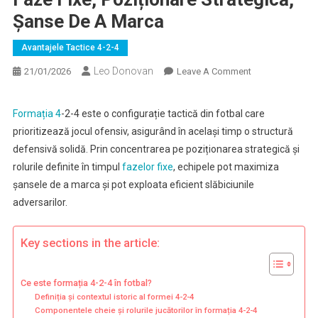
Șanse De A Marca
Avantajele Tactice 4-2-4
Leo Donovan
On
21/01/2026
Leave A Comment
Formația
4-
Formația 4
-2-4 este o configurație tactică din fotbal care
2-
prioritizează jocul ofensiv, asigurând în același timp o structură
4:
defensivă solidă. Prin concentrarea pe poziționarea strategică și
Oportunități
rolurile definite în timpul
fazelor fixe
, echipele pot maximiza
Din
șansele de a marca și pot exploata eficient slăbiciunile
Faze
Fixe,
adversarilor.
Poziționare
Strategică,
Key sections in the article:
Șanse
De
Ce este formația 4-2-4 în fotbal?
A
Definiția și contextul istoric al formei 4-2-4
Marca
Componentele cheie și rolurile jucătorilor în formația 4-2-4