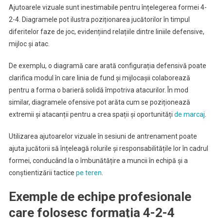
Ajutoarele vizuale sunt inestimabile pentru înțelegerea formei 4-
2-4. Diagramele pot ilustra poziționarea jucătorilor în timpul
diferitelor faze de joc, evidențiind relațiile dintre liniile defensive,
mijloc și atac.
De exemplu, o diagramă care arată configurația defensivă poate
clarifica modul în care linia de fund și mijlocașii colaborează
pentru a forma o barieră solidă împotriva atacurilor. În mod
similar, diagramele ofensive pot arăta cum se poziționează
extremii și atacanții pentru a crea spații și oportunități
de marcaj
.
Utilizarea ajutoarelor vizuale în sesiuni de antrenament poate
ajuta jucătorii să înțeleagă rolurile și responsabilitățile lor în cadrul
formei, conducând la o îmbunătățire a muncii în echipă și a
conștientizării tactice
pe teren
.
Exemple de echipe profesionale
care folosesc formația 4-2-4