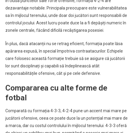
În ciuda punctelor sale forte ofensive, formația 4-2-4 are
dezavantaje notabile. Principala preocupare este vulnerabilitatea
sa în mijlocul terenului, unde doar doi jucători sunt responsabili de
controlul jocului. Acest lucru poate duce la a fi depășiți numeric în
zonele centrale, făcând dificilă recâștigarea posesiei.
În plus, dacă atacanții nu se retrag eficient, formația poate lăsa
apărarea expusă, în special împotriva contraatacurilor. Echipele
care folosesc această formație trebuie să se asigure că jucătorii
lor sunt disciplinați și capabili să îndeplinească atât
responsabilitățile ofensive, cât și pe cele defensive.
Compararea cu alte forme de
fotbal
Comparată cu formația 4-3-3, 4-2-4 pune un accent mai mare pe
jucătorii ofensive, ceea ce poate duce la un potențial mai mare de
a marca, dar cu costul controlului în mijlocul terenului. 4-3-3 oferă