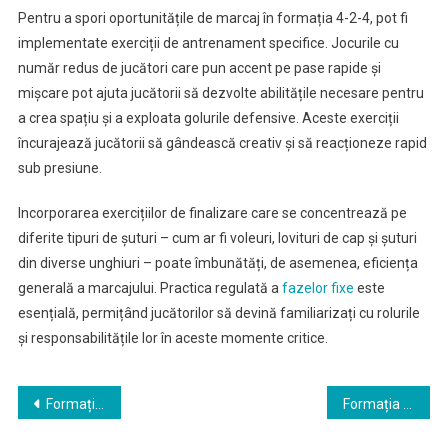
Pentru a spori oportunitățile de marcaj în formația 4-2-4, pot fi
implementate exerciții de antrenament specifice. Jocurile cu
număr redus de jucători care pun accent pe pase rapide și
mișcare pot ajuta jucătorii să dezvolte abilitățile necesare pentru
a crea spațiu și a exploata golurile defensive. Aceste exerciții
încurajează jucătorii să gândească creativ și să reacționeze rapid
sub presiune.
Incorporarea exercițiilor de finalizare care se concentrează pe
diferite tipuri de șuturi – cum ar fi voleuri, lovituri de cap și șuturi
din diverse unghiuri – poate îmbunătăți, de asemenea, eficiența
generală a marcajului. Practica regulată a
fazelor fixe
este
esențială, permițând jucătorilor să devină familiarizați cu rolurile
și responsabilitățile lor în aceste momente critice.
Post
Formația 4-2-4: Dezvoltarea tinerilor în rolurile jucătorilor, Specializarea rolurilor, Îmbunătățirea abilităților
Formația 4-2-4: Impactul înlocuirilor, Adâncimea echipei, Adaptarea rolurilor
navigation