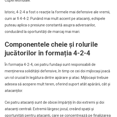
Cupei Mondiale.
Istoric, 4-2-4 a fost o reacție la formele mai defensive ale vremii,
cum ar fi 4-4-2. Punând mai mult accent pe atacanți, echipele
puteau aplica o presiune constantă asupra adversarilor,
conducând la oportunități de marcaj mai mari.
Componentele cheie și rolurile
jucătorilor în formația 4-2-4
În formația 4-2-4, cei patru fundași sunt responsabili de
menținerea solidității defensive, în timp ce cei doi mijlocași joacă
un rol crucial în legătura dintre apărare și atac. Mijlocașii trebuie
adesea să acopere mult teren, oferind suport atât apărării, cât și
atacanților.
Cei patru atacanți sunt de obicei împărțiți în doi extremi și doi
atacanți centrali. Extremii lărgesc jocul, creând spații și
oportunități pentru atacanți, care se concentrează pe finalizarea