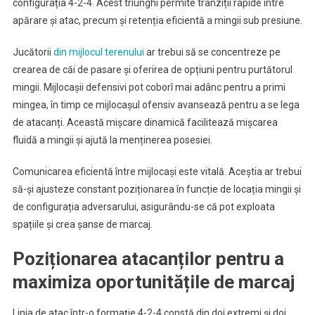
configurația 4-2-4. Acest triunghi permite tranziții rapide între
apărare și atac, precum și retenția eficientă a mingii sub presiune.
Jucătorii
din mijlocul terenului
ar trebui să se concentreze pe
crearea de căi de pasare și oferirea de opțiuni pentru purtătorul
mingii. Mijlocașii defensivi pot coborî mai adânc pentru a primi
mingea, în timp ce mijlocașul ofensiv avansează pentru a se lega
de atacanți. Această mișcare dinamică facilitează mișcarea
fluidă a mingii și ajută la menținerea posesiei.
Comunicarea eficientă între mijlocași este vitală. Aceștia ar trebui
să-și ajusteze constant poziționarea în funcție de locația mingii și
de configurația adversarului, asigurându-se că pot exploata
spațiile și crea șanse de marcaj.
Poziționarea atacanților pentru a
maximiza oportunitățile de marcaj
Linia de atac într-o formație 4-2-4 constă din doi extremi și doi