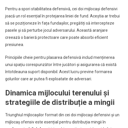
Pentru a spori stabilitatea defensivă, cei doi mijlocași defensivi
joacă un rol esențial în protejarea liniei de fund. Aceștia ar trebui
să se poziționeze în fața fundașilor, pregătiți să intercepteze
pasele și să perturbe jocul adversarului. Această aranjare
creează o barieră protectoare care poate absorbi eficient
presiunea.
Principiile cheie pentru plasarea defensivă includ menținerea
unui spațiu corespunzător între jucători și asigurarea că există
întotdeauna suport disponibil. Acest lucru previne formarea
golurilor care ar putea fi exploatate de adversari.
Dinamica mijlocului terenului și
strategiile de distribuție a mingii
Triunghiul mijlocașilor format din cei doi mijlocași defensivi și un
mijlocaș ofensiv este esențial pentru distribuția mingii în