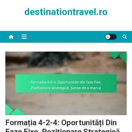
Skip
destinationtravel.ro
to
content
Formația 4-2-4: Oportunități Din
Faze Fixe, Poziționare Strategică,