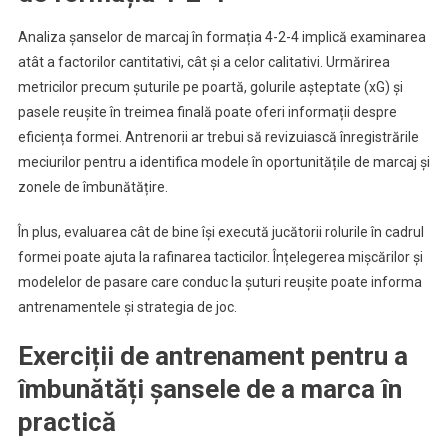
Analiza șanselor de marcaj în formația 4-2-4 implică examinarea
atât a factorilor cantitativi, cât și a celor calitativi. Urmărirea
metricilor precum șuturile pe poartă, golurile așteptate (xG) și
pasele reușite în treimea finală poate oferi informații despre
eficiența formei. Antrenorii ar trebui să revizuiască înregistrările
meciurilor pentru a identifica modele în oportunitățile de marcaj și
zonele de îmbunătățire.
În plus, evaluarea cât de bine își execută jucătorii rolurile în cadrul
formei poate ajuta la rafinarea tacticilor. Înțelegerea mișcărilor și
modelelor de pasare care conduc la șuturi reușite poate informa
antrenamentele și strategia de joc.
Exerciții de antrenament pentru a
îmbunătăți șansele de a marca în
practică