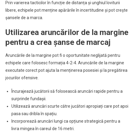
Prin varierea tacticilor în funcție de distanța și unghiul loviturii
libere, echipele pot menține apărările în incertitudine și pot crește
șansele de a marca.
Utilizarea aruncărilor de la margine
pentru a crea șanse de marcaj
Aruncările de la margine pot fi o oportunitate neglijată pentru
echipele care folosesc formația 4-2-4. Aruncările de la margine
executate corect pot ajuta la menținerea posesiei și la pregătirea
jocurilor ofensive.
Încurajează jucătorii să folosească aruncări rapide pentru a
surprinde fundașii.
Utilizează aruncări scurte către jucători apropiați care pot apoi
pasa sau dribla în spațiu.
Incorporează aruncări lungi ca opțiune strategică pentru a
livra mingea în careul de 16 metri.