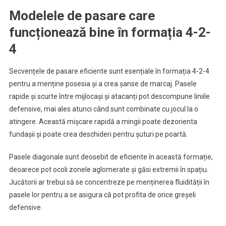
Modelele de pasare care
funcționează bine în formația 4-2-
4
Secvențele de pasare eficiente sunt esențiale în formația 4-2-4
pentru a menține posesia și a crea șanse de marcaj. Pasele
rapide și scurte între mijlocași și atacanți pot descompune liniile
defensive, mai ales atunci când sunt combinate cu jocul la o
atingere. Această mișcare rapidă a mingii poate dezorienta
fundașii și poate crea deschideri pentru șuturi pe poartă.
Pasele diagonale sunt deosebit de eficiente în această formație,
deoarece pot ocoli zonele aglomerate și găsi extremii în spațiu.
Jucătorii ar trebui să se concentreze pe menținerea fluidității în
pasele lor pentru a se asigura că pot profita de orice greșeli
defensive.