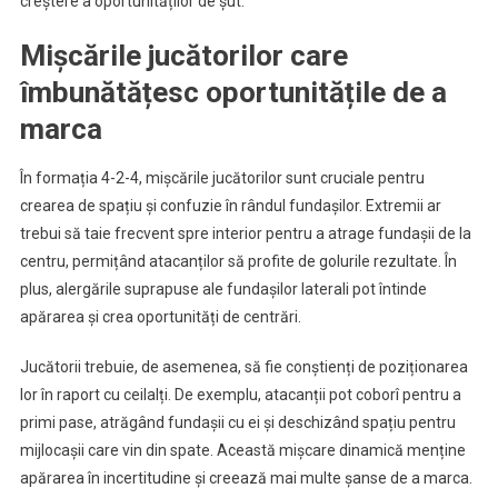
creștere a oportunităților de șut.
Mișcările jucătorilor care
îmbunătățesc oportunitățile de a
marca
În formația 4-2-4, mișcările jucătorilor sunt cruciale pentru
crearea de spațiu și confuzie în rândul fundașilor. Extremii ar
trebui să taie frecvent spre interior pentru a atrage fundașii de la
centru, permițând atacanților să profite de golurile rezultate. În
plus, alergările suprapuse ale fundașilor laterali pot întinde
apărarea și crea oportunități de centrări.
Jucătorii trebuie, de asemenea, să fie conștienți de poziționarea
lor în raport cu ceilalți. De exemplu, atacanții pot coborî pentru a
primi pase, atrăgând fundașii cu ei și deschizând spațiu pentru
mijlocașii care vin din spate. Această mișcare dinamică menține
apărarea în incertitudine și creează mai multe șanse de a marca.