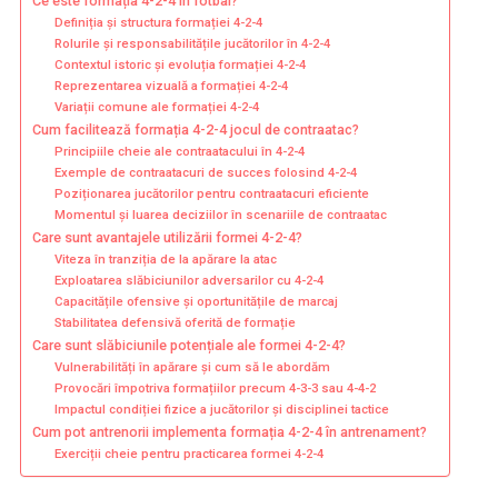
Ce este formația 4-2-4 în fotbal?
Definiția și structura formației 4-2-4
Rolurile și responsabilitățile jucătorilor în 4-2-4
Contextul istoric și evoluția formației 4-2-4
Reprezentarea vizuală a formației 4-2-4
Variații comune ale formației 4-2-4
Cum facilitează formația 4-2-4 jocul de contraatac?
Principiile cheie ale contraatacului în 4-2-4
Exemple de contraatacuri de succes folosind 4-2-4
Poziționarea jucătorilor pentru contraatacuri eficiente
Momentul și luarea deciziilor în scenariile de contraatac
Care sunt avantajele utilizării formei 4-2-4?
Viteza în tranziția de la apărare la atac
Exploatarea slăbiciunilor adversarilor cu 4-2-4
Capacitățile ofensive și oportunitățile de marcaj
Stabilitatea defensivă oferită de formație
Care sunt slăbiciunile potențiale ale formei 4-2-4?
Vulnerabilități în apărare și cum să le abordăm
Provocări împotriva formațiilor precum 4-3-3 sau 4-4-2
Impactul condiției fizice a jucătorilor și disciplinei tactice
Cum pot antrenorii implementa formația 4-2-4 în antrenament?
Exerciții cheie pentru practicarea formei 4-2-4