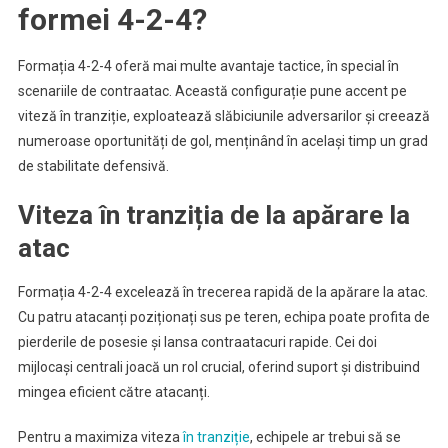
formei 4-2-4?
Formația 4-2-4 oferă mai multe avantaje tactice, în special în
scenariile de contraatac. Această configurație pune accent pe
viteză în tranziție, exploatează slăbiciunile adversarilor și creează
numeroase oportunități de gol, menținând în același timp un grad
de stabilitate defensivă.
Viteza în tranziția de la apărare la
atac
Formația 4-2-4 excelează în trecerea rapidă de la apărare la atac.
Cu patru atacanți poziționați sus pe teren, echipa poate profita de
pierderile de posesie și lansa contraatacuri rapide. Cei doi
mijlocași centrali joacă un rol crucial, oferind suport și distribuind
mingea eficient către atacanți.
Pentru a maximiza viteza
în tranziție
, echipele ar trebui să se