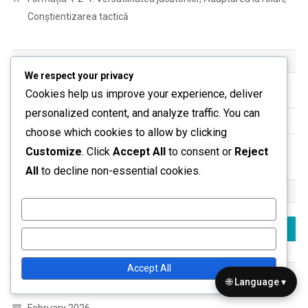
Conștientizarea tactică
CATEGORII
We respect your privacy
Cookies help us improve your experience, deliver
Avantajele tactice 4-2-4
personalized content, and analyze traffic. You can
Rolurile jucătorilor 4-2-4
choose which cookies to allow by clicking
Strategii de Formare 4-2-4
Customize
. Click
Accept All
to consent or
Reject
All
to decline non-essential cookies.
CĂUTARE
Customize
Search
Reject All
for:
Accept All
ARHIVĂ
🌐 Language ▾
February 2026