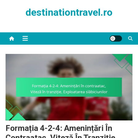
Skip
destinationtravel.ro
to
content
Formația 4-2-4: Amenințări În
Contraatac, Viteză În Tranziție,