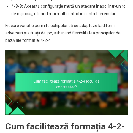
4-3-3:
Această configurație mută un atacant înapoi într-un rol
de mijlocaș, oferind mai mult control în centrul terenului.
Fiecare variație permite echipelor să se adapteze la diferiți
adversari și situații de joc, subliniind flexibilitatea principiilor de
bază ale formației 4-2-4.
Cum facilitează formația 4-2-