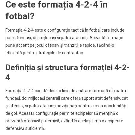
Ce este formația 4-2-4 în
fotbal?
Formația 4-2-4 este o configurație tactică în fotbal care include
patru fundași, doi mijlocași și patru atacanți. Această formație
pune accent pe jocul ofensiv și tranzițiile rapide, făcând-o
eficientă pentru strategiile de contraatac.
Definiția și structura formației 4-2-
4
Formația 4-2-4 constă dintr-o linie de apărare formată din patru
fundași, doi mijlocași centrali care oferă suport atât defensiv, cât
și ofensiv, și patru atacanți poziționați pentru a crea oportunități
de gol. Această configurație permite echipelor să mențină o
prezență ofensivă puternică, având în același timp o acoperire
defensivă suficientă.